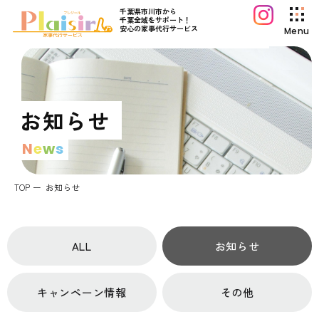
千葉県市川市から
千葉全域をサポート！
安心の家事代行サービス
Menu
プレジールについて
サービス案内
お知らせ
料金プラン
N
e
w
s
初めてご利用の方へ
よくあるご質問
TOP
お知らせ
プレジールコラム
お知らせ
ALL
お知らせ
運営会社情報
採用情報
キャンペーン情報
その他
お問い合わせ