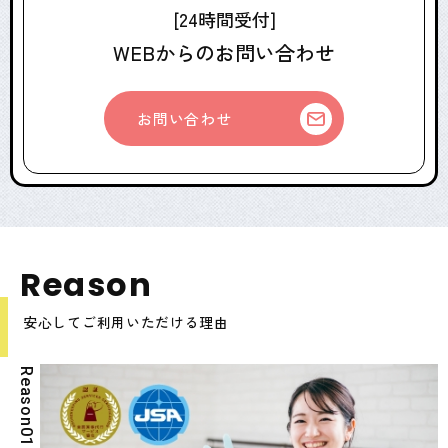
[24時間受付]
WEBからのお問い合わせ
お問い合わせ
R
e
a
s
o
n
安心してご利用いただける理由
R
e
a
s
o
n
0
1