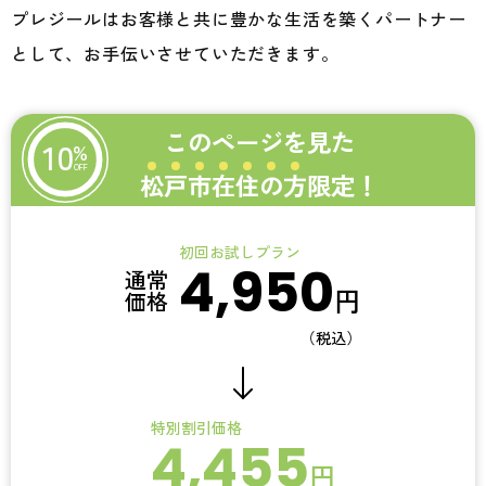
プレジールはお客様と共に豊かな生活を築くパートナー
として、お手伝いさせていただきます。
このページを見た
10
%
OFF
松
戸
市
在
住
の
方
限定！
初回お試しプラン
4,950
通常
円
価格
（税込）
特別割引価格
4,455
円