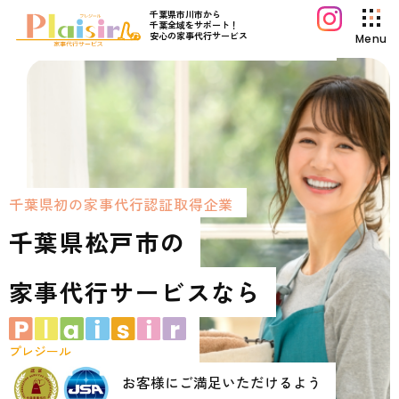
千葉県市川市から
千葉全域をサポート！
安心の家事代行サービス
Menu
プレジールについて
サービス案内
料金プラン
初めてご利用の方へ
千
葉
県
初
の
家
事
代
行
認
証
取
得
企
業
よくあるご質問
千
葉
県
松
戸
市
の
プレジールコラム
家
事
代
行
サ
ー
ビ
ス
な
ら
お知らせ
運営会社情報
採用情報
プレジール
お問い合わせ
お客様にご満足いただけるよう