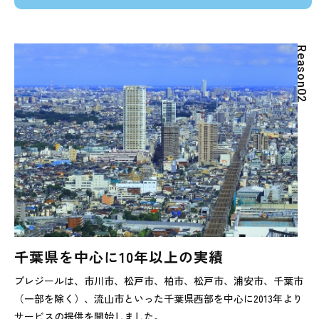
R
e
a
s
o
n
0
2
千葉県を中心に10年以上の実績
プレジールは、市川市、松戸市、柏市、松戸市、浦安市、千葉市
（一部を除く）、流山市といった千葉県西部を中心に2013年より
サービスの提供を開始しました。