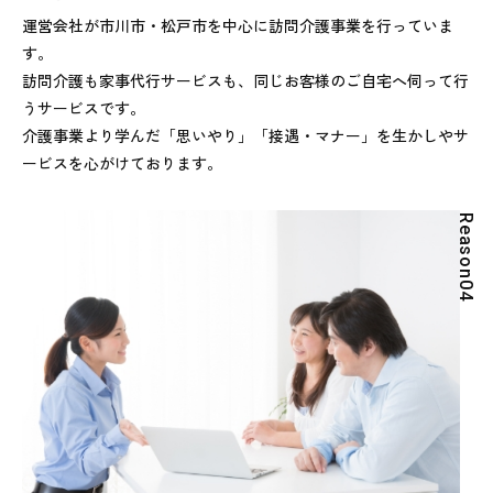
運営会社が市川市・松戸市を中心に訪問介護事業を行っていま
す。
訪問介護も家事代行サービスも、同じお客様のご自宅へ伺って行
うサービスです。
介護事業より学んだ「思いやり」「接遇・マナー」を生かしやサ
ービスを心がけております。
R
e
a
s
o
n
0
4