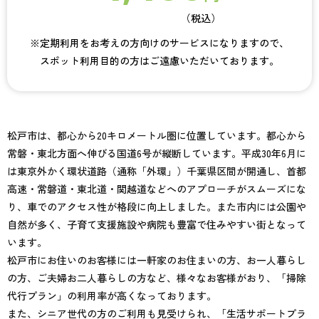
（税込）
※定期利用をお考えの方向けのサービスになりますので、
スポット利用目的の方はご遠慮いただいております。
松戸市は、都心から20キロメートル圏に位置しています。都心から
常磐・東北方面へ伸びる国道6号が縦断しています。平成30年6月に
は東京外かく環状道路（通称「外環」）千葉県区間が開通し、首都
高速・常磐道・東北道・関越道などへのアプローチがスムーズにな
り、車でのアクセス性が格段に向上しました。また市内には公園や
自然が多く、子育て支援施設や病院も豊富で住みやすい街となって
います。
松戸市にお住いのお客様には一軒家のお住まいの方、お一人暮らし
の方、ご夫婦お二人暮らしの方など、様々なお客様がおり、「掃除
代行プラン」の利用率が高くなっております。
また、シニア世代の方のご利用も見受けられ、「生活サポートプラ