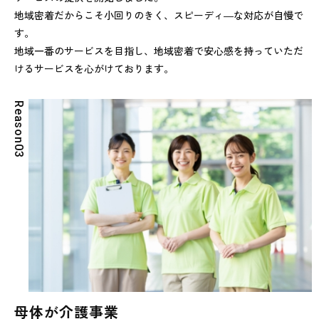
地域密着だからこそ小回りのきく、スピーディ―な対応が自慢で
す。
地域一番のサービスを目指し、地域密着で安心感を持っていただ
けるサービスを心がけております。
R
e
a
s
o
n
0
3
母体が介護事業