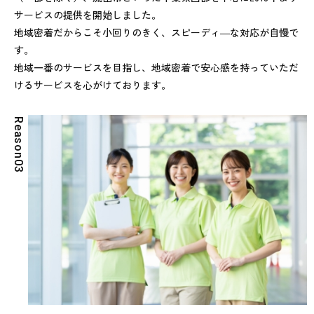
サービスの提供を開始しました。
地域密着だからこそ小回りのきく、スピーディ―な対応が自慢で
す。
地域一番のサービスを目指し、地域密着で安心感を持っていただ
けるサービスを心がけております。
R
e
a
s
o
n
0
3