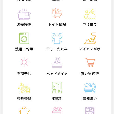
浴室掃除
トイレ掃除
ゴミ捨て
洗濯・乾燥
干し・たたみ
アイロンがけ
布団干し
ベッドメイク
買い物代行
整理整頓
水拭き
食器洗い