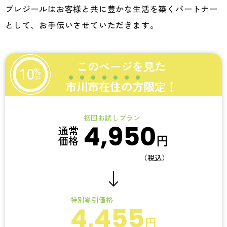
プレジールはお客様と共に豊かな生活を築くパートナー
として、お手伝いさせていただきます。
このページを見た
10
%
OFF
市
川
市
在
住
の
方
限定！
初回お試しプラン
4,950
通常
円
価格
（税込）
特別割引価格
4,455
円