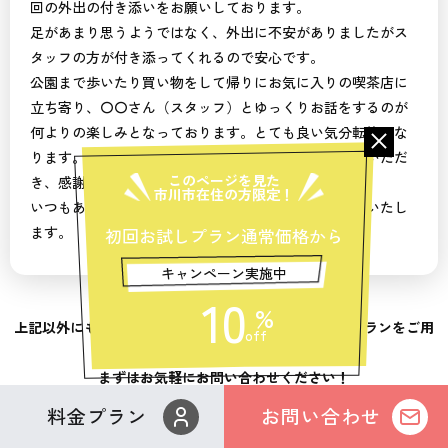
回の外出の付き添いをお願いしております。
足があまり思うようではなく、外出に不安がありましたがス
タッフの方が付き添ってくれるので安心です。
公園まで歩いたり買い物をして帰りにお気に入りの喫茶店に
立ち寄り、〇〇さん（スタッフ）とゆっくりお話をするのが
何よりの楽しみとなっております。とても良い気分転換にな
ります。市役所や郵便局、お墓参りにも一緒に行っていただ
このページを見た
き、感謝しております。
市川市在住の方限定！
いつもありがとうございます。今後とも宜しくお願いいたし
ます。
初回お試しプラン通常価格から
キャンペーン実施中
10
%
上記以外にも、お客様のニーズに合わせたたくさんのプランをご用
off
意しております。
まずはお気軽にお問い合わせください！
料金プラン
お問い合わせ