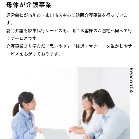
母体が介護事業
運営会社が市川市・市川市を中心に訪問介護事業を行っていま
す。
訪問介護も家事代行サービスも、同じお客様のご自宅へ伺って行
うサービスです。
介護事業より学んだ「思いやり」「接遇・マナー」を生かしやサ
ービスを心がけております。
R
e
a
s
o
n
0
4