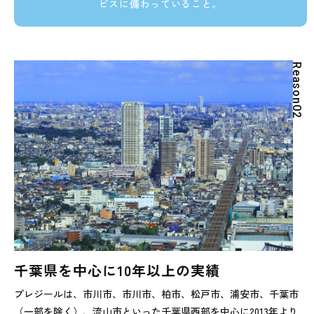
ビスに備わっていること。
R
e
a
s
o
n
0
2
千葉県を中心に10年以上の実績
プレジールは、市川市、市川市、柏市、松戸市、浦安市、千葉市
（一部を除く）、流山市といった千葉県西部を中心に2013年より