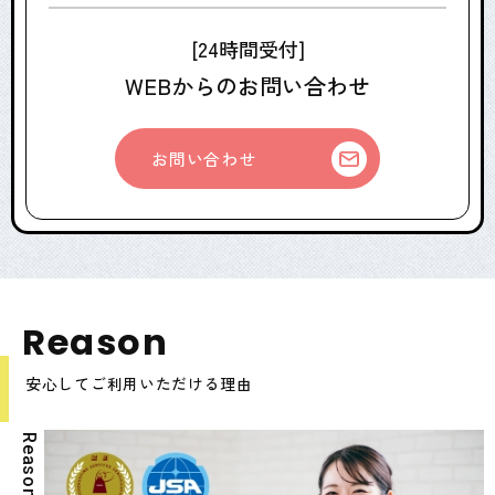
[24時間受付]
WEBからのお問い合わせ
お問い合わせ
R
e
a
s
o
n
安心してご利用いただける理由
R
e
a
s
o
n