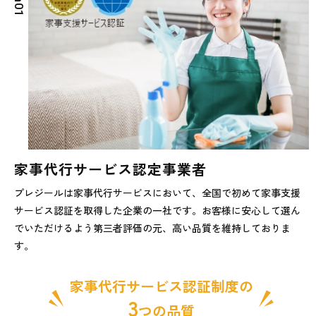
0
1
家事代行サービス認定事業者
プレジールは家事代行サービスにおいて、全国で初めて家事支援
サービス認証を取得した企業の一社です。お客様に安心して選ん
でいただけるよう第三者評価の元、高い品質を維持しておりま
す。
家事代行サービス認証制度の
3
つの品質