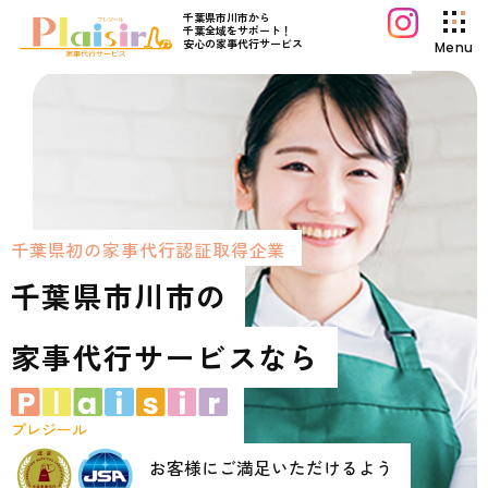
千葉県市川市から
千葉全域をサポート！
安心の家事代行サービス
Menu
プレジールについて
サービス案内
料金プラン
初めてご利用の方へ
千
葉
県
初
の
家
事
代
行
認
証
取
得
企
業
よくあるご質問
千
葉
県
市
川
市
の
プレジールコラム
家
事
代
行
サ
ー
ビ
ス
な
ら
お知らせ
運営会社情報
採用情報
プレジール
お問い合わせ
お客様にご満足いただけるよう