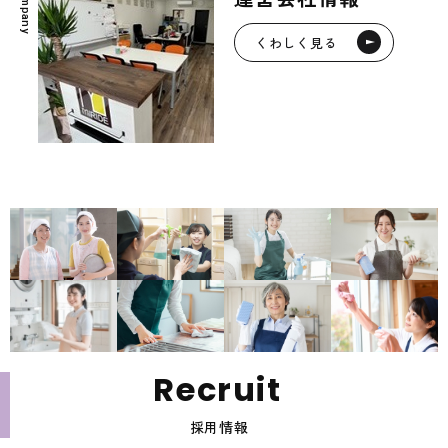
m
p
a
n
y
くわしく見る
R
e
c
r
u
i
t
採用情報