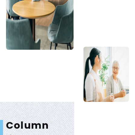
C
o
l
u
m
n