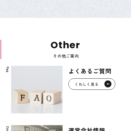
O
t
h
e
r
その他ご案内
F
よくあるご質問
a
q
くわしく見る
C
運営会社情報
o