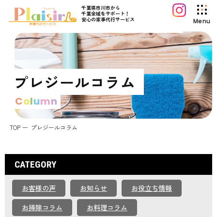
千葉県市川市から
千葉全域をサポート！
安心の家事代行サービス
Menu
プレジールについて
サービス案内
プレジールコラム
料金プラン
C
o
l
u
m
n
初めてご利用の方へ
よくあるご質問
TOP
プレジールコラム
プレジールコラム
お知らせ
CATEGORY
運営会社情報
お客様の声
お知らせ
お役立ち情報
採用情報
お問い合わせ
お掃除コラム
お料理コラム