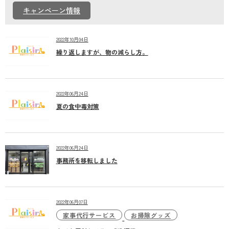
個人情報保護方針
キャンペーン情報
2022年10月04日
繰り返しますが、物の減らし方。
2022年06月24日
夏の食中毒対策
2022年06月24日
事務所を移転しました
2022年06月07日
家事代行サービス
お掃除グッズ