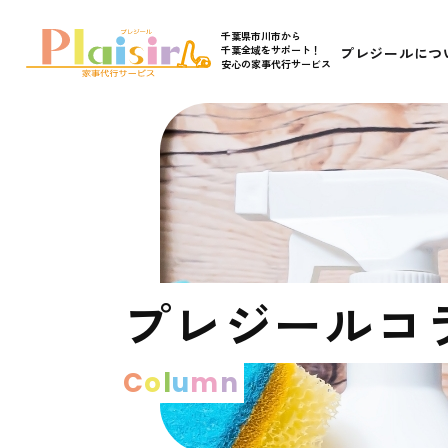
千葉県市川市から
千葉全域をサポート！
プレジールにつ
安心の家事代行サービス
プレジールコ
C
o
l
u
m
n