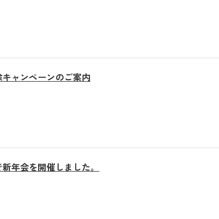
ついて
サービス案内
料金プラ
初めてご
家事代行サービス
よくある
シニアサポートサービス
除キャンペーンのご案内
ハウスクリーニング
プレジー
分別整理・大掃除
法人向けサービス
不用品回収・買取
で新年会を開催しました。