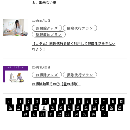
と、出来ない事
2024年11月22日
お掃除グッズ
掃除代行プラン
整理収納プラン
【コラム】料理代行を賢く利用して健康生活を手にい
れよう！
2024年11月20日
お掃除グッズ
掃除代行プラン
お掃除動画その⑦【畳の掃除】
«
1
2
3
4
5
6
7
8
9
10
11
12
13
14
15
16
17
18
19
20
21
22
23
24
25
26
27
28
29
30
31
32
33
34
35
36
»