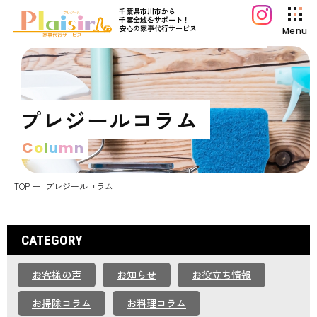
千葉県市川市から
千葉全域をサポート！
安心の家事代行サービス
Menu
プレジールについて
サービス案内
プレジールコラム
料金プラン
C
o
l
u
m
n
初めてご利用の方へ
よくあるご質問
TOP
プレジールコラム
プレジールコラム
お知らせ
CATEGORY
運営会社情報
お客様の声
お知らせ
お役立ち情報
採用情報
お問い合わせ
お掃除コラム
お料理コラム