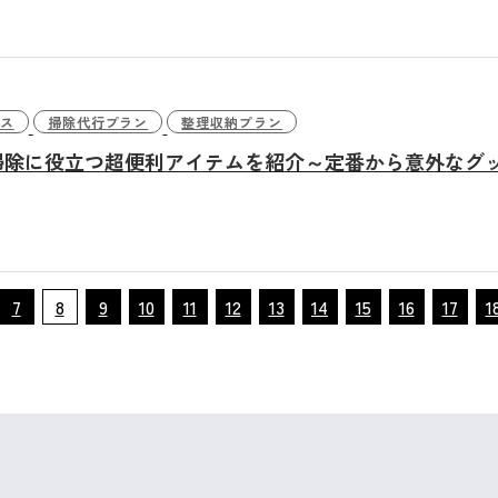
初めてご
家事代行サービス
よくある
シニアサポートサービス
ス
掃除代行プラン
整理収納プラン
ハウスクリーニング
プレジー
掃除に役立つ超便利アイテムを紹介～定番から意外なグ
分別整理・大掃除
法人向けサービス
不用品回収・買取
7
8
9
10
11
12
13
14
15
16
17
1