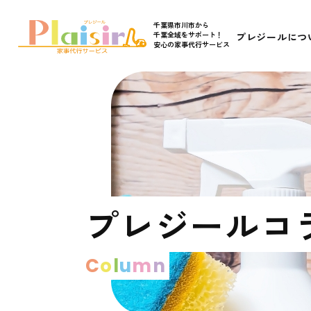
千葉県市川市から
千葉全域をサポート！
プレジールにつ
安心の家事代行サービス
プレジールコ
C
o
l
u
m
n