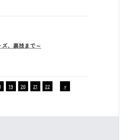
利用の方へ
運営会社情報
ご質問
採用情報
ルコラム
お問い合わせ
ッズ、裏技まで～
個人情報保護方針
8
19
20
21
22
»