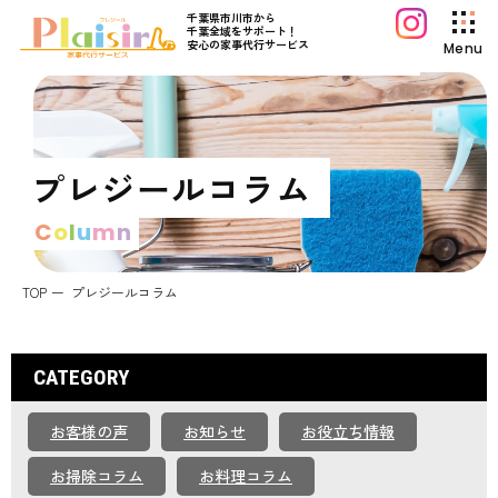
千葉県市川市から
千葉全域をサポート！
安心の家事代行サービス
Menu
プレジールについて
サービス案内
プレジールコラム
料金プラン
C
o
l
u
m
n
初めてご利用の方へ
よくあるご質問
TOP
プレジールコラム
プレジールコラム
お知らせ
CATEGORY
運営会社情報
お客様の声
お知らせ
お役立ち情報
採用情報
お問い合わせ
お掃除コラム
お料理コラム