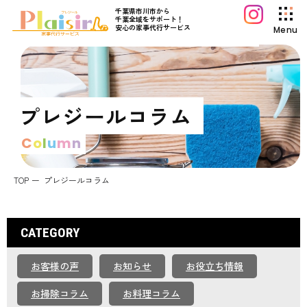
千葉県市川市から
千葉全域をサポート！
安心の家事代行サービス
Menu
プレジールについて
サービス案内
プレジールコラム
料金プラン
C
o
l
u
m
n
初めてご利用の方へ
よくあるご質問
TOP
プレジールコラム
プレジールコラム
お知らせ
CATEGORY
運営会社情報
お客様の声
お知らせ
お役立ち情報
採用情報
お問い合わせ
お掃除コラム
お料理コラム