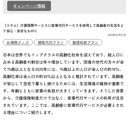
個人情報保護方針
キャンペーン情報
【コラム】介護保険サービスに家事代行サービスを併用して高齢者の生活をよ
り安心・安全なものに
2025年03月21日
お掃除グッズ
掃除代行プラン
整理収納プラン
日本は世界でもトップクラスの高齢化社会を迎えており、総人口に
占める高齢者の割合は年々増加しています。団塊の世代の方々が全
て75歳以上となる2025年には、75歳以上の人口が全人口の約18％、
高齢化率は全人口の約30％以上となると推計されています。高齢者
が安心して自宅で暮らし続けるためには、生活環境の維持が重要で
す。年齢とともに家事の負担が大きくっていきます。そうした背景
から、介護保険制度だけではなく、家事代行サービスの利用が注目
されています。ここでは、高齢者に家事代行サービスが必要とされ
る理由についご紹介します。