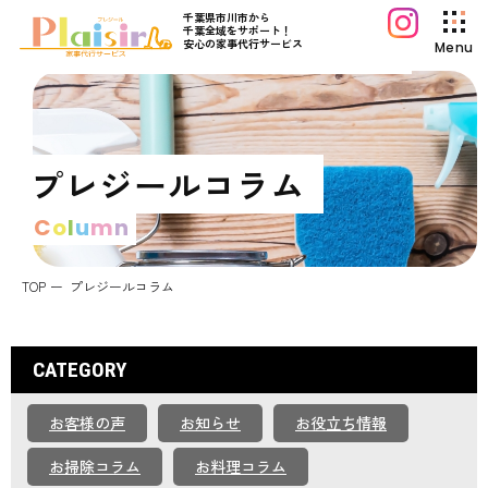
千葉県市川市から
千葉全域をサポート！
安心の家事代行サービス
Menu
プレジールについて
サービス案内
プレジールコラム
料金プラン
C
o
l
u
m
n
初めてご利用の方へ
よくあるご質問
TOP
プレジールコラム
プレジールコラム
お知らせ
CATEGORY
運営会社情報
お客様の声
お知らせ
お役立ち情報
採用情報
お問い合わせ
お掃除コラム
お料理コラム