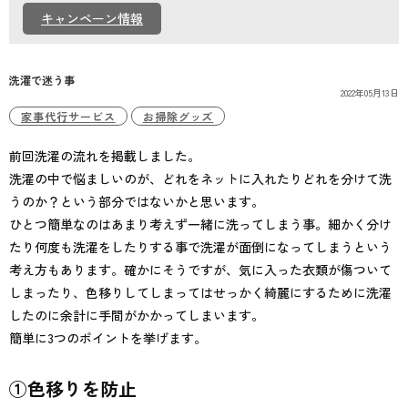
個人情報保護方針
キャンペーン情報
洗濯で迷う事
2022年05月13日
家事代行サービス
お掃除グッズ
前回洗濯の流れを掲載しました。
洗濯の中で悩ましいのが、どれをネットに入れたりどれを分けて洗
うのか？という部分ではないかと思います。
ひとつ簡単なのはあまり考えず一緒に洗ってしまう事。細かく分け
たり何度も洗濯をしたりする事で洗濯が面倒になってしまうという
考え方もあります。確かにそうですが、気に入った衣類が傷ついて
しまったり、色移りしてしまってはせっかく綺麗にするために洗濯
したのに余計に手間がかかってしまいます。
簡単に3つのポイントを挙げます。
①色移りを防止