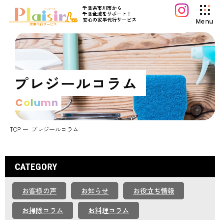
千葉県市川市から
千葉全域をサポート！
安心の家事代行サービス
Menu
プレジールについて
サービス案内
プレジールコラム
料金プラン
C
o
l
u
m
n
初めてご利用の方へ
よくあるご質問
TOP
プレジールコラム
プレジールコラム
お知らせ
CATEGORY
運営会社情報
お客様の声
お知らせ
お役立ち情報
採用情報
お問い合わせ
お掃除コラム
お料理コラム