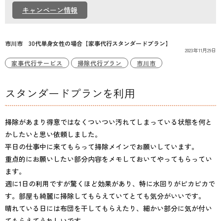
個人情報保護方針
キャンペーン情報
市川市 30代単身女性の場合【家事代行スタンダードプラン】
2023年11月29日
家事代行サービス
掃除代行プラン
市川市
スタンダードプランを利用
掃除があまり得意ではなくついつい汚れてしまっている状態を何と
かしたいと思い依頼しました。
平日の仕事中に来てもらって掃除メインでお願いしています。
重点的にお願いしたい部分内容をメモしておいてやってもらってい
ます。
週に1日の利用ですが驚くほど効果があり、特に水回りがピカピカで
す。部屋も綺麗に掃除してもらえていてとても気分がいいです。
晴れている日には布団を干してもらえたり、細かい部分に気が付い
てもらえてうれしいです。