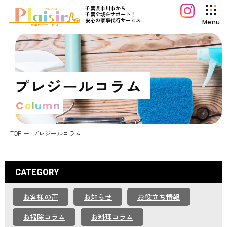
千葉県市川市から
千葉全域をサポート！
安心の家事代行サービス
Menu
プレジールについて
サービス案内
プレジールコラム
料金プラン
C
o
l
u
m
n
初めてご利用の方へ
よくあるご質問
TOP
プレジールコラム
プレジールコラム
お知らせ
CATEGORY
運営会社情報
お客様の声
お知らせ
お役立ち情報
採用情報
お問い合わせ
お掃除コラム
お料理コラム