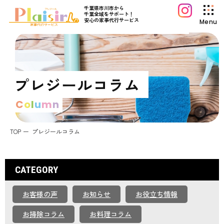
千葉県市川市から
千葉全域をサポート！
安心の家事代行サービス
Menu
プレジールについて
サービス案内
プレジールコラム
料金プラン
C
o
l
u
m
n
初めてご利用の方へ
よくあるご質問
TOP
プレジールコラム
プレジールコラム
お知らせ
CATEGORY
運営会社情報
お客様の声
お知らせ
お役立ち情報
採用情報
お問い合わせ
お掃除コラム
お料理コラム