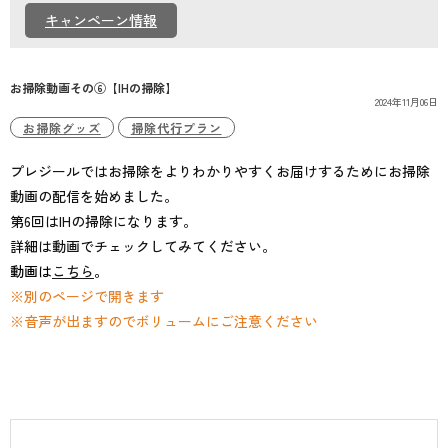
個人情報保護方針
キャンペーン情報
お掃除動画その⑥【IHの掃除】
2024年11月06日
お掃除グッズ
掃除代行プラン
プレジールではお掃除をよりわかりやすくお届けするためにお掃除
動画の配信を始めました。
第6回はIHの掃除になります。
詳細は動画でチェックしてみてください。
動画は
こちら
。
※別のページで開きます
※音声が出ますのでボリュームにご注意ください