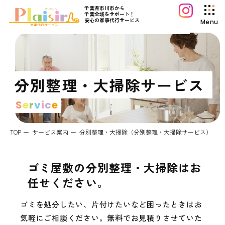
千葉県市川市から
千葉全域をサポート！
安心の家事代行サービス
Menu
プレジールについて
サービス案内
分別整理・大掃除サービス
料金プラン
S
e
r
v
i
c
e
初めてご利用の方へ
よくあるご質問
TOP
サービス案内
分別整理・大掃除（分別整理・大掃除サービス）
プレジールコラム
お知らせ
ゴミ屋敷の分別整理・大掃除はお
運営会社情報
任せください。
採用情報
ゴミを処分したい、片付けたいなど困ったときはお
お問い合わせ
気軽にご相談ください。無料でお見積りさせていた