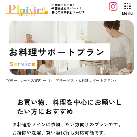
千葉県市川市から
千葉全域をサポート！
安心の家事代行サービス
Menu
プレジールについて
サービス案内
お料理サポートプラン
料金プラン
S
e
r
v
i
c
e
初めてご利用の方へ
よくあるご質問
TOP
サービス案内
シニアサービス（お料理サポートプラン）
プレジールコラム
お知らせ
お買い物、料理を中心にお願いし
運営会社情報
たい方におすすめ
採用情報
お料理をメインに依頼したい方向けのプランです。
お問い合わせ
お掃除や洗濯、買い物代行も対応可能です。