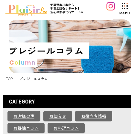
千葉県市川市から
千葉全域をサポート！
安心の家事代行サービス
Menu
プレジールについて
サービス案内
プレジールコラム
料金プラン
C
o
l
u
m
n
初めてご利用の方へ
よくあるご質問
TOP
プレジールコラム
プレジールコラム
お知らせ
CATEGORY
運営会社情報
お客様の声
お知らせ
お役立ち情報
採用情報
お問い合わせ
お掃除コラム
お料理コラム